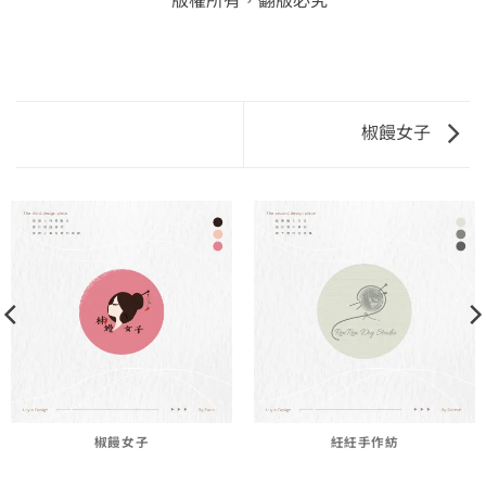
椒饅女子
椒饅女子
紝紝手作紡