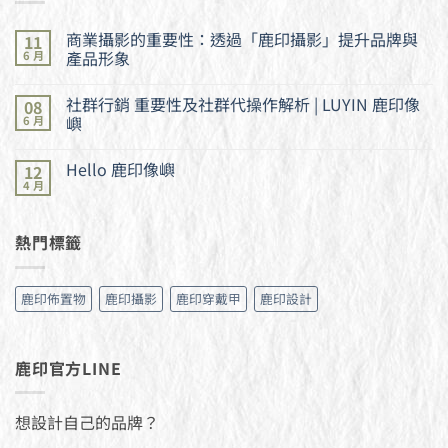
商業攝影的重要性：透過「鹿印攝影」提升品牌與
11
產品形象
6 月
在
尚
〈商
無
社群行銷 重要性及社群代操作解析 | LUYIN 鹿印像
08
業
留
攝
言
嶼
6 月
影
的
在
尚
重
〈社
無
Hello 鹿印像嶼
12
要
群
留
性：
行
言
4 月
在
尚
透
銷
〈Hello
無
過
重
鹿
留
「鹿
要
印
言
印
性
熱門標籤
像
攝
及
嶼〉
影」
社
中
提
群
升
代
鹿印佈置物
鹿印攝影
鹿印穿戴甲
鹿印設計
品
操
牌
作
與
解
產
析
品
|
鹿印官方LINE
形
LUYIN
象〉
鹿
中
印
像
嶼〉
想設計自己的品牌？
中