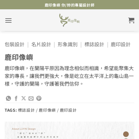
Skip
鹿印像嶼 你/妳的專屬設計師
to
content
包裝設計
|
名片設計
|
形象識別
|
標誌設計
|
鹿印設計
鹿印像嶼
鹿印像嶼，在蘭陽平原因為理念相似而相識，希望能聚集大
家的專長，讓我們更強大，像是屹立在太平洋上的龜山島一
樣，守護的蘭陽，守護著我們信仰。
TAGS:
標誌設計 / 鹿印像嶼 / 鹿印設計