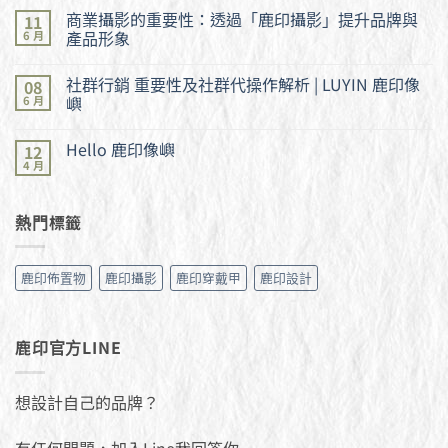
商業攝影的重要性：透過「鹿印攝影」提升品牌與
11
產品形象
6 月
在
尚
〈商
無
社群行銷 重要性及社群代操作解析 | LUYIN 鹿印像
08
業
留
攝
言
嶼
6 月
影
的
在
尚
重
〈社
無
Hello 鹿印像嶼
12
要
群
留
性：
行
言
4 月
在
尚
透
銷
〈Hello
無
過
重
鹿
留
「鹿
要
印
言
印
性
熱門標籤
像
攝
及
嶼〉
影」
社
中
提
群
升
代
鹿印佈置物
鹿印攝影
鹿印穿戴甲
鹿印設計
品
操
牌
作
與
解
產
析
品
|
鹿印官方LINE
形
LUYIN
象〉
鹿
中
印
像
嶼〉
想設計自己的品牌？
中
有任何問題，加入Line我回答你